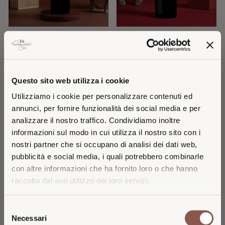
ALBIS 2020
ECRÀL 2022
MAIPO VALLEY
MAIPO VALLEY
52
22
€
€
Questo sito web utilizza i cookie
Utilizziamo i cookie per personalizzare contenuti ed
annunci, per fornire funzionalità dei social media e per
analizzare il nostro traffico. Condividiamo inoltre
informazioni sul modo in cui utilizza il nostro sito con i
nostri partner che si occupano di analisi dei dati web,
pubblicità e social media, i quali potrebbero combinarle
con altre informazioni che ha fornito loro o che hanno
raccolto dal suo utilizzo dei loro servizi.
VISITING FROM THE
Selezione
ALBACLARA 2025
GALANTAS 2022
UNITED STATES?
Necessari
LEYDA
MAIPO VALLEY
del