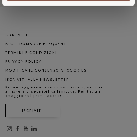
CONTATTI
FAQ – DOMANDE FREQUENTI
TERMINI E CONDIZIONI
PRIVACY POLICY
MODIFICA IL CONSENSO AI COOKIES
ISCRIVITI ALLA NEWSLETTER
Rimani aggiornato su nuove uscite, vecchie
annate e disponibilità limitate. Per te, un
omaggio sul primo acquisto.
ISCRIVITI