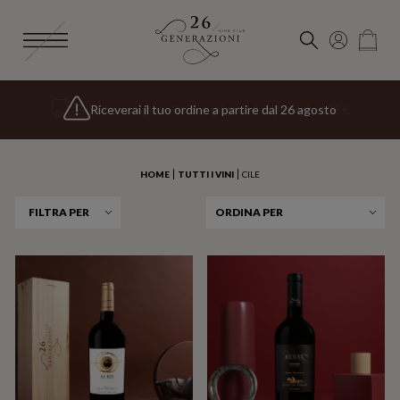
Iscriviti alla
Newsletter 26 Generazioni
e riceverai uno
Spedizione gratuita per gli ordini superiori a 135€
Riceverai il tuo ordine a partire dal 26 agosto
speciale omaggio di benvenuto
HOME
TUTTI I VINI
CILE
FILTRA PER
ORDINA PER