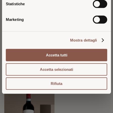
Statistiche
U.S., please continue on the dedicated U.S.
website.
Marketing
VISIT U.S. WEBSITE
Mostra dettagli
STAY ON ITALIAN WEBSITE
Accetta tutti
ACHELO 2024
ACHELO 2024 MAGNUM
CORTONA DOC SYRAH
CORTONA DOC SYRAH
14.5
33
Accetta selezionati
€
€
Rifiuta