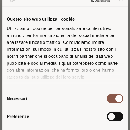
65
43
€
€
Questo sito web utilizza i cookie
Utilizziamo i cookie per personalizzare contenuti ed
annunci, per fornire funzionalità dei social media e per
analizzare il nostro traffico. Condividiamo inoltre
informazioni sul modo in cui utilizza il nostro sito con i
nostri partner che si occupano di analisi dei dati web,
pubblicità e social media, i quali potrebbero combinarle
con altre informazioni che ha fornito loro o che hanno
raccolto dal suo utilizzo dei loro servizi.
VISITING FROM THE
Selezione
UNITED STATES?
VIGNETO SANTA PIA 2021
LA BRACCESCA 2023
Necessari
del
VINO NOBILE DI MONTEPULCIANO DOCG
VINO NOBILE DI MONTEPULCIANO DOCG
consenso
38
19
€
€
You are browsing the Italian 26 Generazioni
Preferenze
website.
For pricing, availability, and shipping in the