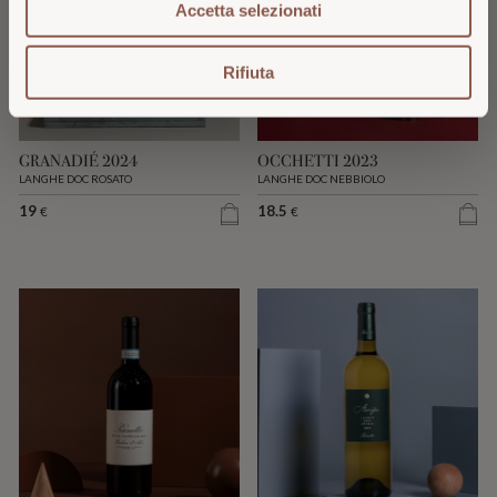
Accetta selezionati
Rifiuta
GRANADIÉ 2024
OCCHETTI 2023
LANGHE DOC ROSATO
LANGHE DOC NEBBIOLO
19
18.5
€
€