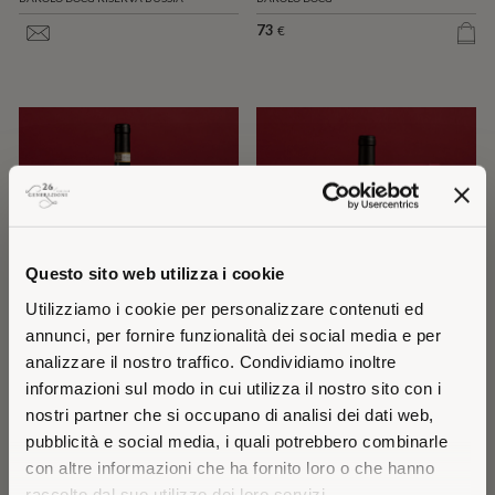
73
€
Questo sito web utilizza i cookie
Utilizziamo i cookie per personalizzare contenuti ed
annunci, per fornire funzionalità dei social media e per
analizzare il nostro traffico. Condividiamo inoltre
BRIC TUROT 2022
PRUNOTTO BARBARESCO
2023
BARBARESCO DOCG
informazioni sul modo in cui utilizza il nostro sito con i
BARBARESCO DOCG
nostri partner che si occupano di analisi dei dati web,
45
31
€
€
pubblicità e social media, i quali potrebbero combinarle
con altre informazioni che ha fornito loro o che hanno
raccolto dal suo utilizzo dei loro servizi.