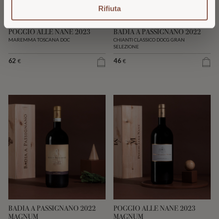
Rifiuta
POGGIO ALLE NANE 2023
BADIA A PASSIGNANO 2022
MAREMMA TOSCANA DOC
CHIANTI CLASSICO DOCG GRAN
SELEZIONE
62
46
€
€
BADIA A PASSIGNANO 2022
POGGIO ALLE NANE 2023
MAGNUM
MAGNUM