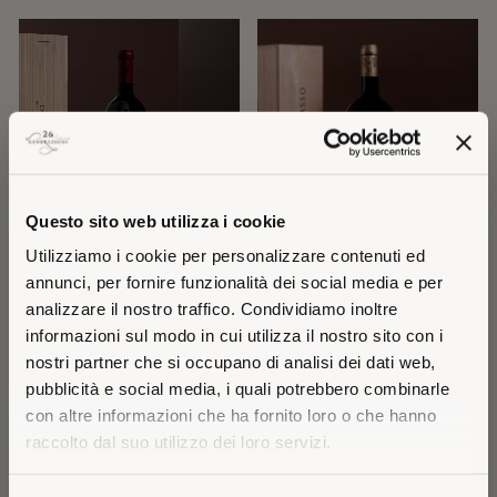
Questo sito web utilizza i cookie
Utilizziamo i cookie per personalizzare contenuti ed
TIGNANELLO 2023
GUADO AL TASSO 2023
annunci, per fornire funzionalità dei social media e per
MAGNUM
TOSCANA IGT
analizzare il nostro traffico. Condividiamo inoltre
BOLGHERI DOC SUPERIORE
informazioni sul modo in cui utilizza il nostro sito con i
130
310
€
€
nostri partner che si occupano di analisi dei dati web,
pubblicità e social media, i quali potrebbero combinarle
con altre informazioni che ha fornito loro o che hanno
raccolto dal suo utilizzo dei loro servizi.
VISITING FROM THE