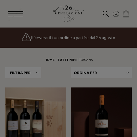
Iscriviti alla
Newsletter 26 Generazioni
e riceverai uno
Spedizione gratuita per gli ordini superiori a 135€
Riceverai il tuo ordine a partire dal 26 agosto
speciale omaggio di benvenuto
HOME
TUTTI I VINI
TOSCANA
FILTRA PER
ORDINA PER