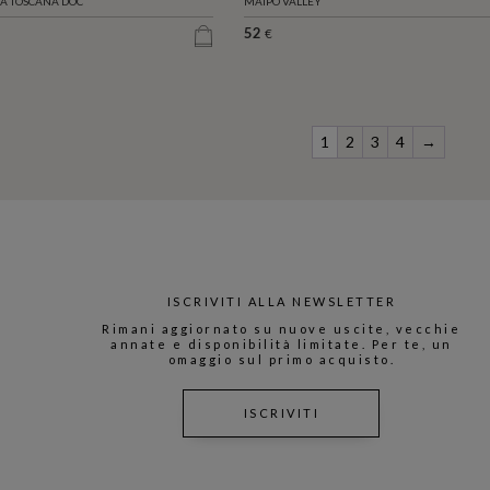
 TOSCANA DOC
MAIPO VALLEY
52
€
1
2
3
4
→
ISCRIVITI ALLA NEWSLETTER
Rimani aggiornato su nuove uscite, vecchie
annate e disponibilità limitate. Per te, un
omaggio sul primo acquisto.
ISCRIVITI