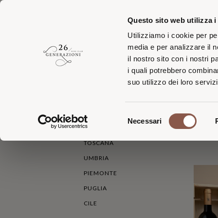
Questo sito web utilizza i
Utilizziamo i cookie per pe
media e per analizzare il n
il nostro sito con i nostri 
i quali potrebbero combinar
Iscriv
suo utilizzo dei loro servizi
HOME
TUTTI I VINI
ROSSO
Selezione
Necessari
del
AREA VITICOLA
ORDIN
consenso
TOSCANA
UMBRIA
PIEMONTE
PUGLIA
CILE