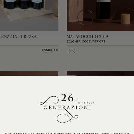
ENZE IN PUREZZA
MATAROCCHIO 2019
BOLGHERI DOC SUPERIORE
ESAURITO