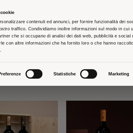
 cookie
rsonalizzare contenuti ed annunci, per fornire funzionalità dei soc
ostro traffico. Condividiamo inoltre informazioni sul modo in cui u
partner che si occupano di analisi dei dati web, pubblicità e social
le con altre informazioni che ha fornito loro o che hanno raccolt
iti alla
Newsletter 26 Generazioni
Spedizione gratuita per gli ordini superiori a 135€
Riceverai il tuo ordine a partire dal 26 agosto
e riceverai uno speciale omaggio di
.
Preferenze
Statistiche
Marketing
A PER