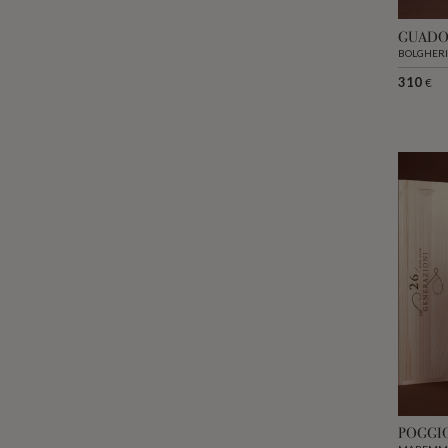
GUADO 
BOLGHERI
310
€
POGGIO