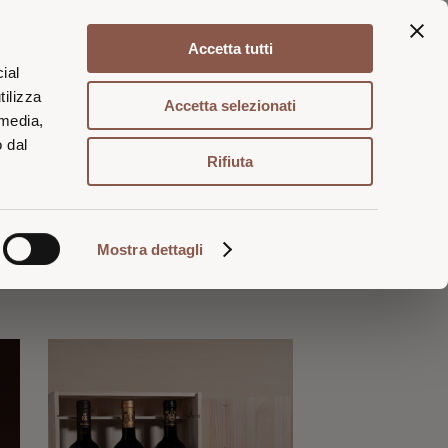
Accetta tutti
Login / Registrati
Carrello
ial
tilizza
Accetta selezionati
 media,
o dal
 benvenuto
Rifiuta
Mostra dettagli