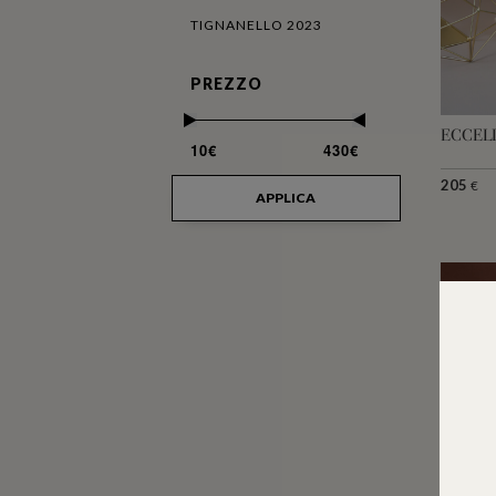
TIGNANELLO 2023
PREZZO
ECCELL
10€
430€
205
€
APPLICA