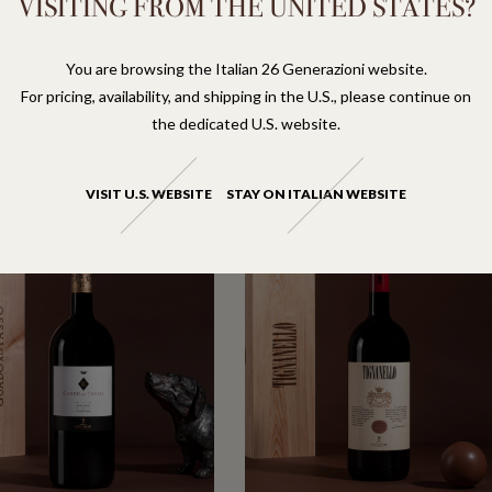
VISITING FROM THE UNITED STATES?
You are browsing the Italian 26 Generazioni website.
ELLE VIGNE VIGNAFERROVIA
GUADO AL TASSO 2023
For pricing, availability, and shipping in the U.S., please continue on
BOLGHERI DOC SUPERIORE
 DI MONTALCINO DOCG RISERVA
the dedicated U.S. website.
135
€
VISIT U.S. WEBSITE
STAY ON ITALIAN WEBSITE