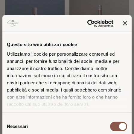
Questo sito web utilizza i cookie
Utilizziamo i cookie per personalizzare contenuti ed
annunci, per fornire funzionalità dei social media e per
analizzare il nostro traffico. Condividiamo inoltre
ALBACLARA 2025
SCABREZZA 2025
LEYDA
PINOT GRIGIO TOSCANA IGT
informazioni sul modo in cui utilizza il nostro sito con i
nostri partner che si occupano di analisi dei dati web,
12.5
16
€
€
pubblicità e social media, i quali potrebbero combinarle
con altre informazioni che ha fornito loro o che hanno
raccolto dal suo utilizzo dei loro servizi.
VISITING FROM THE
Selezione
UNITED STATES?
Necessari
del