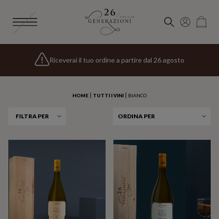
Iscriviti alla
Newsletter 26 Generazioni
e riceverai uno
Spedizione gratuita per gli ordini superiori a 135€
Riceverai il tuo ordine a partire dal 26 agosto
speciale omaggio di benvenuto
HOME
TUTTI I VINI
BIANCO
FILTRA PER
ORDINA PER