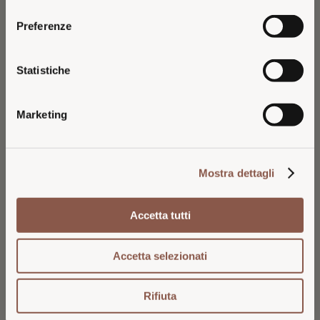
consenso
You are browsing the Italian 26 Generazioni
Preferenze
website.
For pricing, availability, and shipping in the
Statistiche
U.S., please continue on the dedicated U.S.
website.
BRAMÌTO DELLA SALA 2025
VERMENTINO 2025
UMBRIA IGT
BOLGHERI DOC
Marketing
21
16.5
€
€
VISIT U.S. WEBSITE
Mostra dettagli
STAY ON ITALIAN WEBSITE
Accetta tutti
Accetta selezionati
Rifiuta