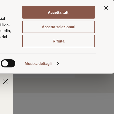
Accetta tutti
Login / Registrati
Carrello
ial
tilizza
Accetta selezionati
 media,
o dal
 benvenuto
Rifiuta
Mostra dettagli