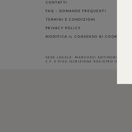
CONTATTI
FAQ – DOMANDE FREQUENTI
TERMINI E CONDIZIONI
PRIVACY POLICY
MODIFICA IL CONSENSO AI COOKIES
SEDE LEGALE: MARCHESI ANTINORI S.P.A -
C.F. E PIVA ISCRIZIONE REGISTRO IMPRESE