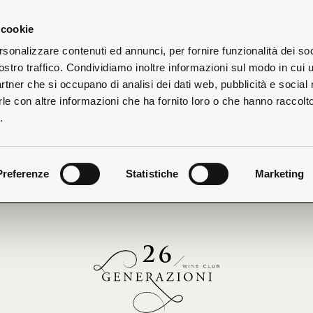
 cookie
rsonalizzare contenuti ed annunci, per fornire funzionalità dei soc
ostro traffico. Condividiamo inoltre informazioni sul modo in cui u
partner che si occupano di analisi dei dati web, pubblicità e social
le con altre informazioni che ha fornito loro o che hanno raccolt
iti alla
Newsletter 26 Generazioni
Spedizione gratuita per gli ordini superiori a 135€
Riceverai il tuo ordine a partire dal 26 agosto
e riceverai uno speciale omaggio di
.
Preferenze
Statistiche
Marketing
Non è stato trovato nessun prodotto che corrisponde alla tua selezione.