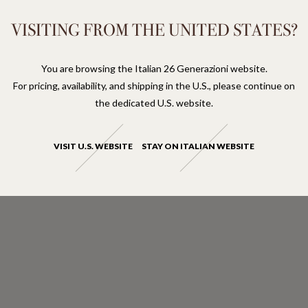
ISCRIVITI ALLA NEWSLETTER
Rimani aggiornato su nuove uscite, vecchie
VISITING FROM THE UNITED STATES?
annate e disponibilità limitate. Per te, un
omaggio sul primo acquisto.
You are browsing the Italian 26 Generazioni website.
ISCRIVITI
For pricing, availability, and shipping in the U.S., please continue on
the dedicated U.S. website.
 P.ZZA ANTINORI, 3 - 50123 FIRENZE
 FIRENZE: 05087460480 REA: FI-915280 CAPITALE SOCIALE: 31.0
VISIT U.S. WEBSITE
STAY ON ITALIAN WEBSITE