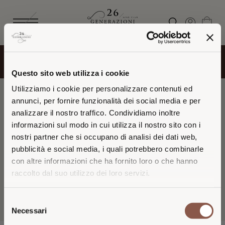
Iscriviti alla
Newsletter 26 Generazioni
e riceverai uno
Spedizione gratuita per gli ordini superiori a 135€
Riceverai il tuo ordine a partire dal 26 agosto
speciale omaggio di benvenuto
Questo sito web utilizza i cookie
Utilizziamo i cookie per personalizzare contenuti ed
annunci, per fornire funzionalità dei social media e per
analizzare il nostro traffico. Condividiamo inoltre
FILTRA PER
informazioni sul modo in cui utilizza il nostro sito con i
nostri partner che si occupano di analisi dei dati web,
pubblicità e social media, i quali potrebbero combinarle
con altre informazioni che ha fornito loro o che hanno
Non è stato trovato nessun prodotto che corrisponde
raccolto dal suo utilizzo dei loro servizi.
alla tua selezione.
VISITING FROM THE
Selezione
UNITED STATES?
Necessari
del
consenso