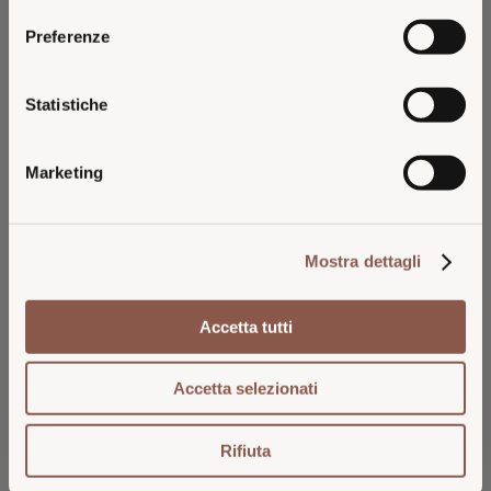
You are browsing the Italian 26 Generazioni
Preferenze
website.
For pricing, availability, and shipping in the
CONTATTI
Statistiche
U.S., please continue on the dedicated U.S.
FAQ – DOMANDE FREQUENTI
website.
TERMINI E CONDIZIONI
Marketing
PRIVACY POLICY
VISIT U.S. WEBSITE
MODIFICA IL CONSENSO AI COOKIES
ISCRIVITI ALLA NEWSLETTER
Mostra dettagli
STAY ON ITALIAN WEBSITE
Rimani aggiornato su nuove uscite, vecchie
annate e disponibilità limitate. Per te, un
omaggio sul primo acquisto.
Accetta tutti
ISCRIVITI
Accetta selezionati
Rifiuta
SEDE LEGALE: MARCHESI ANTINORI S.P.A - P.ZZA ANTINORI,
3 - 50123 FIRENZE