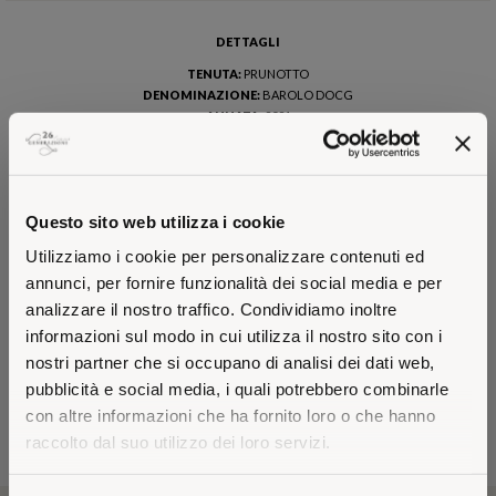
DETTAGLI
TENUTA:
PRUNOTTO
DENOMINAZIONE:
BAROLO DOCG
ANNATA:
2021
VARIETÀ:
NEBBIOLO
GRADO ALCOLICO:
14%
FORMATO:
BOTTIGLIA 0,75
Questo sito web utilizza i cookie
LONGEVITÀ
Utilizziamo i cookie per personalizzare contenuti ed
2025/2035
annunci, per fornire funzionalità dei social media e per
analizzare il nostro traffico. Condividiamo inoltre
CALICE CONSIGLIATO
informazioni sul modo in cui utilizza il nostro sito con i
nostri partner che si occupano di analisi dei dati web,
pubblicità e social media, i quali potrebbero combinarle
con altre informazioni che ha fornito loro o che hanno
raccolto dal suo utilizzo dei loro servizi.
VISITING FROM THE