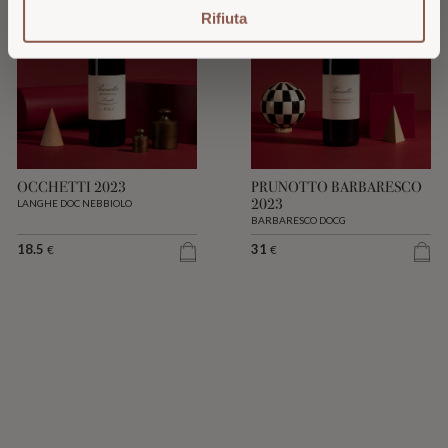
Rifiuta
OCCHETTI 2023
PRUNOTTO BARBARESCO
2023
LANGHE DOC NEBBIOLO
BARBARESCO DOCG
18.5
31
€
€