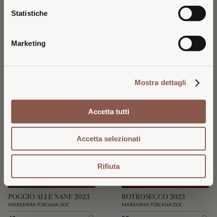
For pricing, availability, and shipping in the
Statistiche
U.S., please continue on the dedicated U.S.
website.
INGREDIENTI E VALORI NUTRIZIONALI
Marketing
VISIT U.S. WEBSITE
POTRESTI ESSERE INTERESSATO ANCHE A
Mostra dettagli
STAY ON ITALIAN WEBSITE
Accetta tutti
Accetta selezionati
Rifiuta
POGGIO ALLE NANE 2023
BOTROSECCO 2023
MAREMMA TOSCANA DOC
MAREMMA TOSCANA DOC