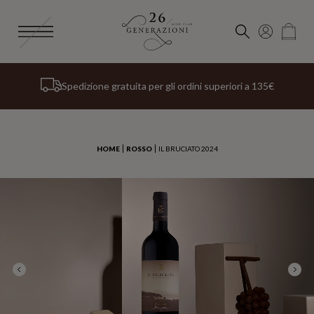
Iscriviti alla
Newsletter 26 Generazioni
e riceverai uno
Spedizione gratuita per gli ordini superiori a 135€
Riceverai il tuo ordine a partire dal 26 agosto
speciale omaggio di benvenuto
HOME
ROSSO
IL BRUCIATO 2024