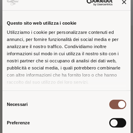
Questo sito web utilizza i cookie
Utilizziamo i cookie per personalizzare contenuti ed
annunci, per fornire funzionalità dei social media e per
IL VINO
analizzare il nostro traffico. Condividiamo inoltre
informazioni sul modo in cui utilizza il nostro sito con i
Il Bruciato nasce nel 2002, in una delle più difficili vendemmie di
nostri partner che si occupano di analisi dei dati web,
Tenuta Guado al Tasso, per raccontare e far conoscere secondo
pubblicità e social media, i quali potrebbero combinarle
uno stile moderno il terroir unico di Bolgheri. Le uve Cabernet
con altre informazioni che ha fornito loro o che hanno
Sauvignon, Merlot, Syrah, Cabernet Franc e Petit Verdot
raccolto dal suo utilizzo dei loro servizi.
accuratamente selezionate, provengono da vigneti situati su suoli
VISITING FROM THE
con un’ampia variabilità geologica capaci di esprimere una grande
Selezione
UNITED STATES?
complessità.
Necessari
del
consenso
You are browsing the Italian 26 Generazioni
Preferenze
website.
SCARICA SCHEDA TECNICA