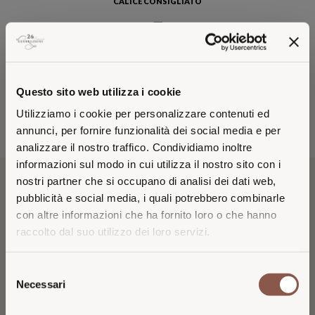
CALICE CONSIGLIATO
Questo sito web utilizza i cookie
MOMENTI DI CONSUMO
Utilizziamo i cookie per personalizzare contenuti ed
AL TRAMONTO
annunci, per fornire funzionalità dei social media e per
analizzare il nostro traffico. Condividiamo inoltre
informazioni sul modo in cui utilizza il nostro sito con i
nostri partner che si occupano di analisi dei dati web,
pubblicità e social media, i quali potrebbero combinarle
IL VINO
con altre informazioni che ha fornito loro o che hanno
raccolto dal suo utilizzo dei loro servizi.
Cuvée Royale nasce dalla selezione delle uve Chardonnay, Pinot
Nero e Pinot Bianco di Tenuta Montenisa, per una cuvée
VISITING FROM THE
Selezione
dall’armonia inedita e preziosa, dalla grande espressività ed
UNITED STATES?
Necessari
del
eleganza. La permanenza sui lieviti esalta il suo intenso profumo
consenso
con note di pesca bianca, crosta di pane e lieviti. Ha un colore giallo