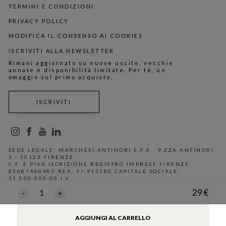
TERMINI E CONDIZIONI
PRIVACY POLICY
MODIFICA IL CONSENSO AI COOKIES
ISCRIVITI ALLA NEWSLETTER
Rimani aggiornato su nuove uscite, vecchie
annate e disponibilità limitate. Per te, un
omaggio sul primo acquisto.
ISCRIVITI
SEDE LEGALE: MARCHESI ANTINORI S.P.A - P.ZZA ANTINORI,
3 - 50123 FIRENZE
C.F. E PIVA ISCRIZIONE REGISTRO IMPRESE FIRENZE:
05087460480 REA: FI-915280 CAPITALE SOCIALE:
31.000.000.00 I.V.
29 €
1
-
+
AGGIUNGI AL CARRELLO