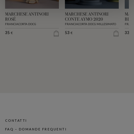
MARCHESE ANTINORI
MARCHESE ANTINORI
MAR
ROSÉ
CONTE AYMO 2020
BLA
FRANCIACORTA DOCG
FRANCIACORTA DOCG MILLESIMATO
FRANC
35
53
33
€
€
€
CONTATTI
FAQ – DOMANDE FREQUENTI