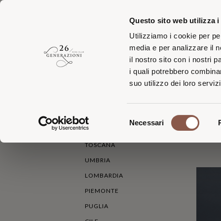
Questo sito web utilizza i
Utilizziamo i cookie per pe
media e per analizzare il n
il nostro sito con i nostri 
i quali potrebbero combinar
Iscriv
suo utilizzo dei loro servizi
HOME
TUTTI I VINI
Selezione
Necessari
del
AREA VITICOLA
ORDIN
consenso
TOSCANA
UMBRIA
LOMBARDIA
PIEMONTE
PUGLIA