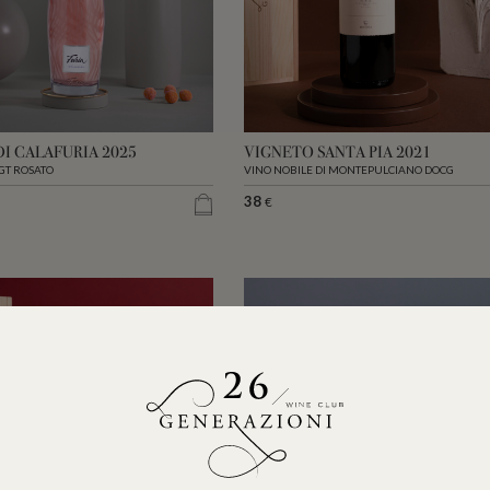
DI CALAFURIA 2025
VIGNETO SANTA PIA 2021
GT ROSATO
VINO NOBILE DI MONTEPULCIANO DOCG
38
€