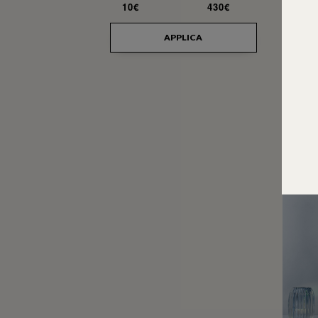
10€
430€
APPLICA
MARCH
CHIANTI C
74
€