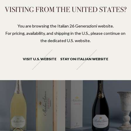
VISITING FROM THE UNITED STATES?
ESE ANTINORI 2023 MAGNUM
MARCHESE ANTINORI BLANC DE
You are browsing the Italian 26 Generazioni website.
BLANCS MAGNUM
LASSICO DOCG RISERVA
For pricing, availability, and shipping in the U.S., please continue on
FRANCIACORTA DOCG
the dedicated U.S. website.
76
€
VISIT U.S. WEBSITE
STAY ON ITALIAN WEBSITE