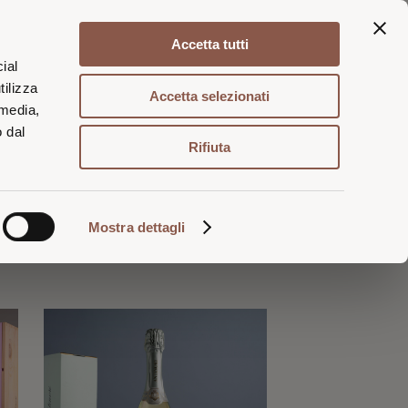
Accetta tutti
Login / Registrati
Carrello
ial
tilizza
Accetta selezionati
 media,
o dal
 benvenuto
Rifiuta
Mostra dettagli