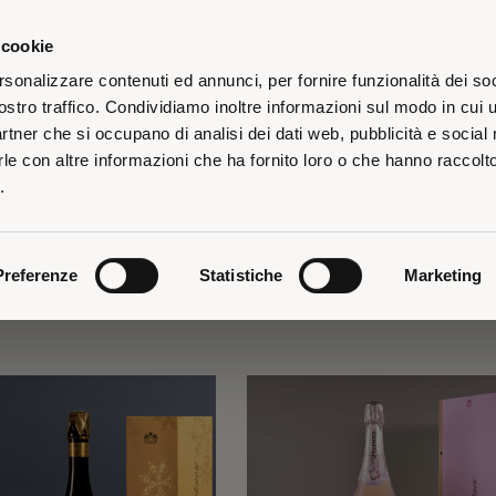
 cookie
rsonalizzare contenuti ed annunci, per fornire funzionalità dei soc
ostro traffico. Condividiamo inoltre informazioni sul modo in cui u
partner che si occupano di analisi dei dati web, pubblicità e social
le con altre informazioni che ha fornito loro o che hanno raccolt
iti alla
Newsletter 26 Generazioni
Spedizione gratuita per gli ordini superiori a 135€
Riceverai il tuo ordine a partire dal 26 agosto
e riceverai uno speciale omaggio di
.
Preferenze
Statistiche
Marketing
A PER