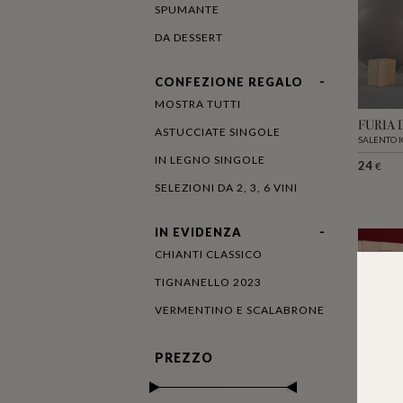
SPUMANTE
DA DESSERT
CONFEZIONE REGALO
MOSTRA TUTTI
FURIA 
ASTUCCIATE SINGOLE
SALENTO I
IN LEGNO SINGOLE
24
€
SELEZIONI DA 2, 3, 6 VINI
IN EVIDENZA
CHIANTI CLASSICO
TIGNANELLO 2023
VERMENTINO E SCALABRONE
PREZZO