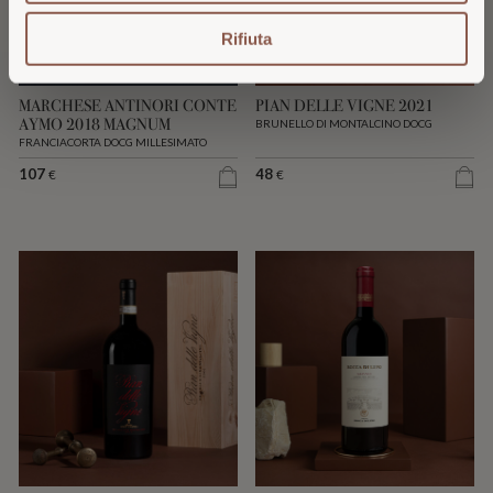
Rifiuta
MARCHESE ANTINORI CONTE
PIAN DELLE VIGNE 2021
AYMO 2018 MAGNUM
BRUNELLO DI MONTALCINO DOCG
FRANCIACORTA DOCG MILLESIMATO
107
48
€
€