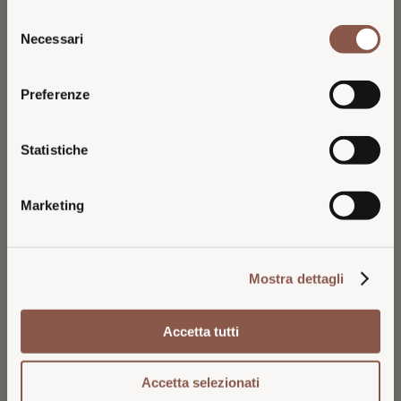
VISITING FROM THE
Selezione
UNITED STATES?
Necessari
del
consenso
You are browsing the Italian 26 Generazioni
Preferenze
website.
For pricing, availability, and shipping in the
Statistiche
U.S., please continue on the dedicated U.S.
PINOT NERO DELLA SALA
MARCHESE ANTINORI CONTE
website.
2022 MAGNUM
AYMO 2020
UMBRIA IGT
FRANCIACORTA DOCG MILLESIMATO
Marketing
120
53
€
€
VISIT U.S. WEBSITE
Mostra dettagli
STAY ON ITALIAN WEBSITE
Accetta tutti
Accetta selezionati