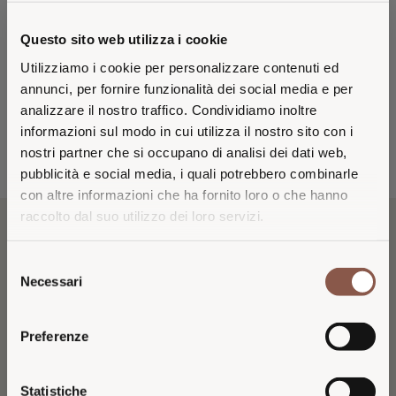
CALICE CONSIGLIATO
Questo sito web utilizza i cookie
Utilizziamo i cookie per personalizzare contenuti ed
annunci, per fornire funzionalità dei social media e per
analizzare il nostro traffico. Condividiamo inoltre
MOMENTI DI CONSUMO
informazioni sul modo in cui utilizza il nostro sito con i
AL TRAMONTO
nostri partner che si occupano di analisi dei dati web,
pubblicità e social media, i quali potrebbero combinarle
con altre informazioni che ha fornito loro o che hanno
raccolto dal suo utilizzo dei loro servizi.
VISITING FROM THE
IL VINO
Selezione
UNITED STATES?
Necessari
del
Nato nella Tenuta Montenisa, il Conte Aymo è prodotto con uve
consenso
Pinot Nero. La tipicità del vitigno conferisce al vino struttura e
You are browsing the Italian 26 Generazioni
Preferenze
personalità. Il lungo affinamento sui lieviti, unito alle delicate note
website.
di frutta a bacca rossa, lo rendono un vino complesso ed elegante.
For pricing, availability, and shipping in the
Statistiche
U.S., please continue on the dedicated U.S.