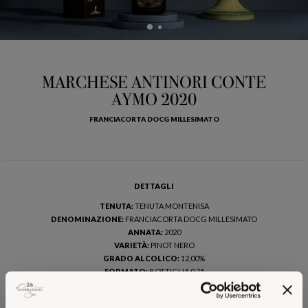
MARCHESE ANTINORI CONTE
AYMO 2020
FRANCIACORTA DOCG MILLESIMATO
DETTAGLI
TENUTA:
TENUTA MONTENISA
DENOMINAZIONE:
FRANCIACORTA DOCG MILLESIMATO
ANNATA:
2020
VARIETÀ:
PINOT NERO
GRADO ALCOLICO:
12,00%
FORMATO:
BOTTIGLIA 0,75