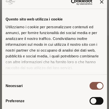
CALICE CONSIGLIATO
Questo sito web utilizza i cookie
Utilizziamo i cookie per personalizzare contenuti ed
annunci, per fornire funzionalità dei social media e per
analizzare il nostro traffico. Condividiamo inoltre
informazioni sul modo in cui utilizza il nostro sito con i
nostri partner che si occupano di analisi dei dati web,
IL VINO
pubblicità e social media, i quali potrebbero combinarle
con altre informazioni che ha fornito loro o che hanno
Elegante e raffinato come il nome che porta. Prodotto con
raccolto dal suo utilizzo dei loro servizi.
selezionate uve Chardonnay e Pinot Nero, rappresenta una delle
espressioni più pregiate della produzione di Franciacorta. Ha un
VISITING FROM THE
Selezione
colore dorato dai riflessi brillanti ed è caratterizzato da note
UNITED STATES?
Necessari
del
inebrianti di frutta matura. É un vino dalla grande armonia e
consenso
complessità, la cui personalità esprime la più classica tradizione di
You are browsing the Italian 26 Generazioni
queste terre.
Preferenze
website.